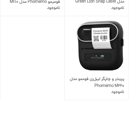
مدل Green Lion Snap Label
فومیمو Phomemo مدل M110
ناموجود
ناموجود
Thermal Printer 14mm
پرینتر و چاپگر لیبل‌زن فوممو مدل
Phomemo M220
ناموجود