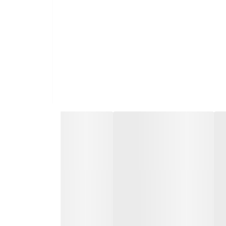
کنسول m15، یه دانگل USB 2.4G بی‌سیم داره که به شما امکان می‌ده از راه دور به کنسول وصل بشین. همچنین یه کارت حافظه با ظرفیت 64 گیگابایت هم همراه با کنسول بهتون داده می‌شه که