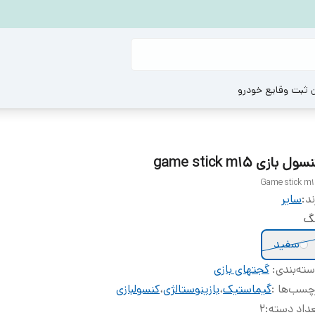
ن ثبت وقایع خودرو
ول بازی game stick m15
Game stick m
ند:
ساير
نگ
سفید
ته‌بندی
:
گجتهای بازی
چسب‌ها :
گیماستیک
،
بازینوستالژی
،
کنسولبازی
داد دسته
:
۲