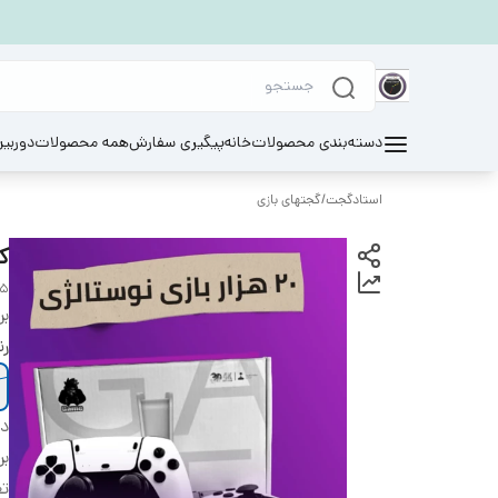
دسته‌بندی محصولات
خانه
پیگیری سفارش
همه محصولات
دوربی
استادگجت
/
گجتهای بازی
کنس
15
بر
ر
دس
بر
تع