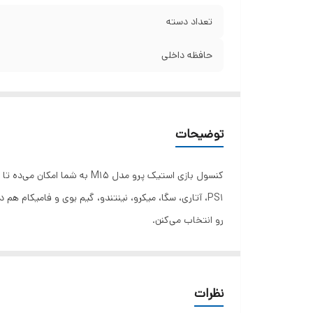
تعداد دسته
حافظه داخلی
توضیحات
PS1، آتاری، سگا، میکرو، نینتندو، گیم بوی و فامیکام 
رو انتخاب می‌کنن.
خرید و قیمت کنسول بازی استیک پرو مدل STICK PRO M15
گرمه. به علاوه ابعاد اون برابر با 15*45*108 میلی‌متره و یه کابل هم با طول 80 سانتی‌متر در بسته‌بندی اون قرار داده شده.
نظرات
کنسول بازی استیک پرو مدل M15 دارای دو کنترلر هست که به شما امکان بازی با دو نفره رو می‌ده. با این محصول می‌تونین تصاویر با کیفیت 4k رو به صورت سه‌بعدی تماشا کنین.