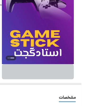
حا
مشخصات