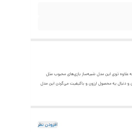
ازی‌های محبوب خودتون رو انجام بدین. به علاوه توی این مدل شبیه‌ساز بازی‌های محبوب مثل
ارن و دنبال یه محصول ارزون و باکیفیت می‌گردن این مدل
کنسول بازی استیک پرو مدل M15 یه محصول با ابعاد مناسبه و برای علاقه‌مندان به بازی که دنبال یه دستگاه با قیمت مناسب هستن خیلی خوبه. توی این مدل وزن کنترلر 146 و وزن کنسول 37
افزودن نظر