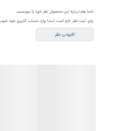
شما هم درباره این محصول نظر خود را بنویسید.
قابلیت‌های ویژه کنسول بازی استیک پرو مدل STICK PRO M15
برای ثبت نظر، لازم است ابتدا وارد حساب کاربری خود شوید
افزودن نظر
می‌تونین ازش استفاده کنین. البته خود کنسول 256 مگابایت رم DDR3 داره