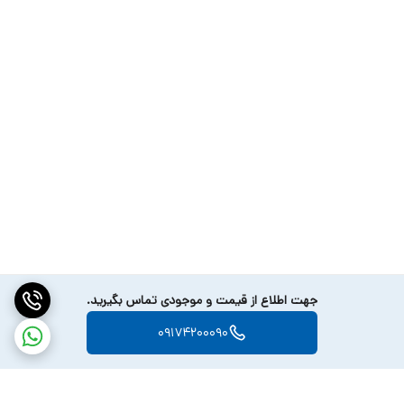
آن‌ها را می‌توان به عنوان یکی از معروف‌ترین و معتبرترین برندهای
ساخت
لوازم جانبی
گوشی های هوشمند و تکنولوژی دانست. آن‌ها حتی در
زمینه ساخت ساعت‌های هوشمند هم با محصولات متنوع و با کیفیت‌شات
بارها امتحان‌شان را پس داده بودند. اما در زمینه گیمینگ اگر بخواهیم به
سوابق آن‌ها اشاره کنیم باید گفت که پیش از این با ساخت کنترلرهای
گیمینگ گوشی‌های هوشمند توانایی‌های‌شان را ثابت کرده‌اند. حالا آن‌ها
سعی کرده‌اند یک کنسول دستی ساده، جمع جور اما در عین حال جذاب و
اعتیادآور را به بازار عرضه کنند. با این تفاسیر تنها چند دقیقه بعد از تجربه
بازی با این پلتفرم به خوبی به ارزش‌های آن پی خواهید برد.
جهت اطلاع از قیمت و موجودی تماس بگیرید.
09174200090
نگاهی به ظاهر GP Pro؛ سبک، جذاب و کاربردی
شاید مهم‌ترین ویژگی‌ درباره
کنسول
دستی Green Lion GP PRO رنگ