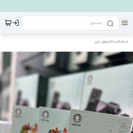
استادگجت
/
گجتهای بازی