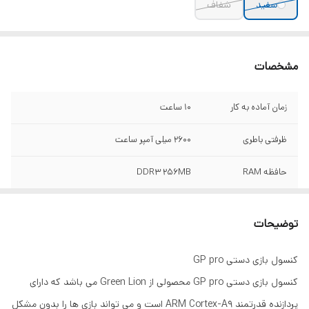
سفید
شفاف
مشخصات
زمان آماده به کار
۱۰ ساعت
ظرفتی باطری
2600 میلی آمپر ساعت
حافظه RAM
DDR3 256MB
حافظه داخلی
64 GB
توضیحات
ARM Cortex-A9 CPU
Chipset
کنسول بازی دستی GP pro
قابلیت انصال به
بله✅
کنسول بازی دستی GP pro محصولی از Green Lion می باشد که دارای
پورت Hdmi
پردازنده قدرتمند ARM Cortex-A9 است و می تواند بازی ها را بدون مشکل