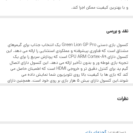
سایر مشخصات
دارای صفحه نمایش با رزولیشن ۴۸۰*۶۴۰پیکسل
و با بهترین کیفیت ممکن اجرا کند.
دارای پردازندهARM cortex A9
این کنسول دارای یک اتصال گیم پد برای کنترل دقیق تر و خروجی HDMI
نقد و بررسی
است که تصاویری با وضوح بالا را در تلویزیون شما تضمین می کند.
کنسول بازی دستی Green Lion GP Pro یک انتخاب جذاب برای گیمرهای
همچنین دارای پورت AUX برای نیازهای صوتی است.
مشتاق است که فناوری پیشرفته و عملکردی استثنایی را ارائه می دهد. این
کنسول دارای CPU ARM Cortex-A9 است که پردازش سریع را برای یک
تجربه بازی غوطه ‌ور و بدون تأخیر ارائه می دهد. این کنسول دارای اتصال
با هر بار شارژ کنسول تا 10 ساعت می‌توانید از کنسول GP Pro استفاده
گیم پد برای کنترل دقیق تر و خروجی HDMI است که اطمینان حاصل می
کنید. کنسول
Green Lion GP Pro Gaming
دارای بازی های کنسول
کند که بازی ها با کیفیت بالا روی تلویزیون شما نمایش داده می
شوند.این کنسول دارای بیش ۵ هزار بازی بر روی خود است. همچنین دارای
قدیمی به صورت نصب شده است
یک پورت AUX برای نیازهای صوتی است. GP PRO با یک باتری ۲۶۰۰mAh
کار می کند که امکان استندبای طولانی مدت تا ۱۰ ساعت را فراهم می کند و
نظرات
با رتبه ۵V/7.5W است. شارژ کنسول با آداپتور ورودی ۵V/1.5A آسان است
که شارژ سریع و کارآمد را تسهیل می کند. با این ویژگی ها و مشخصات،
کنسول بازی دستی Green Lion GP Pro واقعاً در بازار بازی ها برجسته
است.
مشخصات
برند: گرین لاین
دسته‌بندی
:
گجتهای بازی