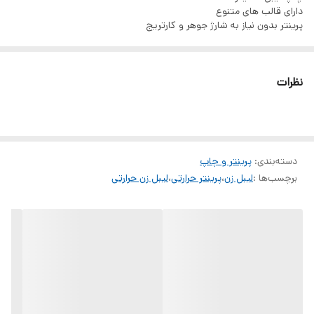
(usb،شارژر موبایل،لپتاب و …)متصل شود.
دارای قالب های متنوع
پرینتر بدون نیاز به شارژ جوهر و کارتریج
نظرات
دسته‌بندی
:
پرینتر و چاپ
برچسب‌ها :
لیبل زن
،
پرینتر حرارتی
،
لیبل زن حرارتی