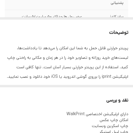
پشتیبانی
سایز کاغذ
عرض رول ها حداکثر 50 میلیمتر/5 سانت
نوع کاغذ چاپ
رول ورق حرارتی رول کاغذ پشت برچسبدار استیکر
توضیحات
حرارتی - انواع کاغذ های ترمال
پرینتر حرارتی قابل حمل به شما این امکان را می‌دهد تا یادداشت‌ها،
ظرفیت استفاده
تا ۸ ساعت کار
لیست‌های خرید روزانه و تصاویر خود را در هر زمان و مکانی به راحتی چاپ
کنید. استفاده از این پرینتر حرارتی بسیار آسان است. تنها کافی است
اپلیکیشن iprint را برروی گوشی اندروید یا iOS خود دانلود و نصب نمایید.
توسط اپلیکشن اختصاصی این پرینتر می‌توانید نوشته‌ها و تصاویر خود را
ویرایش کنید و آن را برای چاپ ارسال کنید. این پرینتر حرارتی قابل حمل با
نقد و بررسی
ابعاد کوچک خود مجهز به یک باتری 1000 میلی‌آمپری لیتیوم یونی است که
دارای اپلیکیشن اختصاصی WalkPrint
در حالت کامل بودن میزان شارژ، می‌تواند به تعداد 4 رول کاغذ از طرح‌های
امکان چاپ عکس
شما را با بهترین کیفیت چاپ کند. برای شارژ کردن به منبع برق 5 ولت
چاپ اسکرین وبسایت
چاپ لیبل استیکر