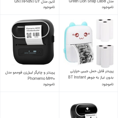
مدل Green Lion Snap Label
لاین مدل GNTHPRINTGY
ناموجود
ناموجود
Thermal Printer 14mm
Green Lion Thermal Printer
پرینتر قابل حمل جیبی حرارتی
پرینتر و چاپگر لیبل‌زن فوممو مدل
بدون نیاز به جوهر BT Instant
Phomemo M220
Printing مدل BT Inkless
ناموجود
ناموجود